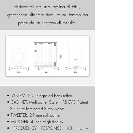
distanziati da
una
lamina di HPL,
garantisce ulteriore stabilità nel tempo da
parte del multistrato di
betulla
.
• SYSTEM:
2.0 integrated bass reflex
• CABINET: Multipanel System IRS EVO Patent
– Structure laminated birch wood
• TWEETER: 29 mm soft dome
• WOOFER: 4
inch High fidelity
•
FREQUENCY RESPONSE: 48 Hz –