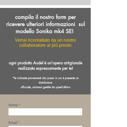
compila il nostro form per
ricevere ulteriori informazioni sul
modello Sonika mk4 SE!
Verrai ricontattato da un nostro
collaboratore al più presto
ogni prodotto Audel è un'opera artigianale
realizzata espressamente per te!
*le richieste provenienti dai paesi in cui è presente un
distributore
ufficiale,
saranno gestite da
quest'ultimo
Nome
Email