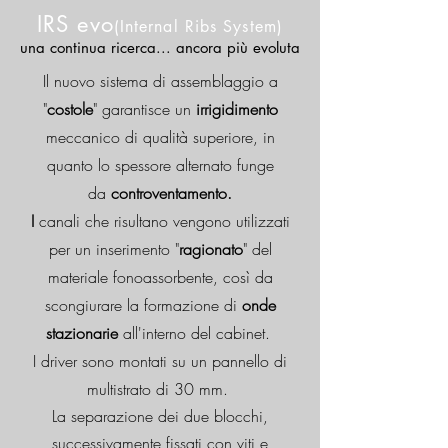
IRS evo
(Internal Ribs System)
una continua ricerca... ancora più evoluta
Il nuovo sistema di assemblaggio a
"
costole
" garantisce un
irrigidimento
meccanico di qualità superiore, in
quanto
lo spessore alternato funge
da
controventamento.
I
canali che risultano vengono utilizzati
per un inserimento "
ragionato
" del
materiale fonoassorbente, così da
scongiurare la formazione di
onde
stazionarie
all'interno del cabinet.
I driver sono montati su un pannello di
multistrato di 30 mm.
La separazione dei due blocchi,
successivamente fissati con viti e