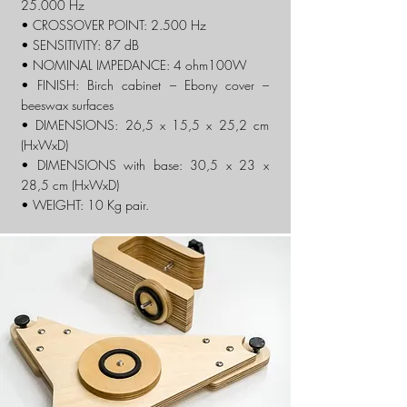
25.000 Hz
• CROSSOVER POINT: 2.500 Hz
• SENSITIVITY: 87 dB
• NOMINAL IMPEDANCE: 4 ohm100
W
• FINISH: Birch cabinet – Ebony cover –
beeswax surfaces
• DIMENSIONS: 26,5 x 15,5 x 25,2 cm
(HxWxD)
• DIMENSIONS with base: 30,5 x 23 x
28,5 cm (HxWxD)
• WEIGHT: 10 Kg pair.