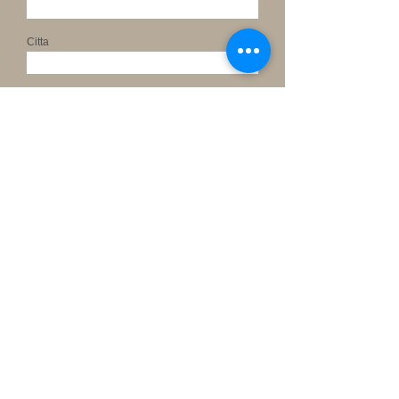
Citta
Finitura richiesta
Messaggio
invia