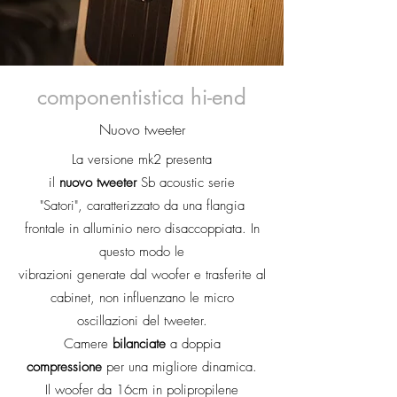
componentistica hi-end
Nuovo tweeter
La
versione mk2 presenta
il
nuovo
tweeter
Sb acoustic serie
"Satori",
caratterizzato da una flangia
frontale in alluminio nero disaccoppiata. In
questo modo le
vibrazioni generate dal woofer e trasferite al
cabinet, non influenzano le micro
oscillazioni del tweeter.
Camere
bilanciate
a doppia
compressione
per una migliore dinamica.
Il woofer da 16cm in polipropilene