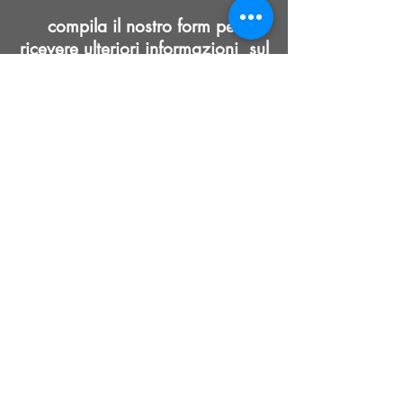
compila il nostro form per
ricevere ulteriori informazioni sul
modello Malika mk2!
Verrai ricontattato da un nostro
collaboratore al più presto
ogni prodotto Audel è un'opera artigianale
realizzata espressamente per te!
*le richieste provenienti dai paesi in cui è presente un
distributore
ufficiale,
saranno gestite da
quest'ultimo
Nome
Email