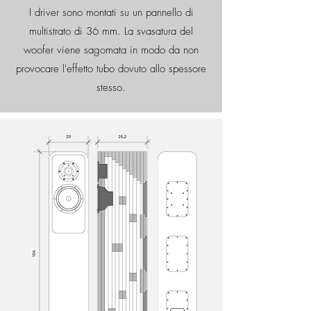
I driver sono montati su un pannello di
multistrato di 36 mm. La svasatura del
woofer viene sagomata in modo da non
provocare l'effetto tubo dovuto allo spessore
stesso.