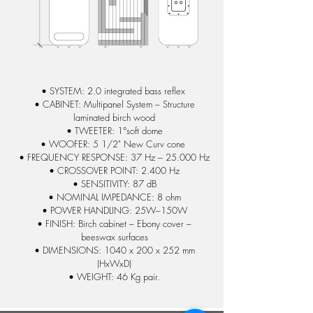
• SYSTEM:
2.0 integrated bass reflex
• CABINET: Multipanel System – Structure
laminated birch wood
• TWEETER: 1°soft dome
• WOOFER: 5 1/2"
New Curv cone
•
FREQUENCY RESPONSE: 37 Hz – 25.000 Hz
• CROSSOVER POINT: 2.400 Hz
• SENSITIVITY: 87 dB
• NOMINAL IMPEDANCE: 8 ohm
• POWER HANDLING: 25W–150W
• FINISH: Birch cabinet – Ebony cover –
beeswax surfaces
• DIMENSIONS: 1040 x 200 x 252 mm
(HxWxD)
• WEIGHT: 46 Kg pair.