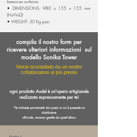
beeswax surfaces
• DIMENSIONS: 980 x 155 x 155 mm
(HxWxD)
• WEIGHT: 30 Kg pair.
compila il nostro form per
ricevere ulteriori informazioni sul
modello Sonika Tower
Verrai ricontattato da un nostro
collaboratore al più presto
ogni prodotto Audel è un'opera artigianale
realizzata espressamente per te!
*le richieste provenienti dai paesi in cui è presente un
distributore
ufficiale,
saranno gestite da
quest'ultimo