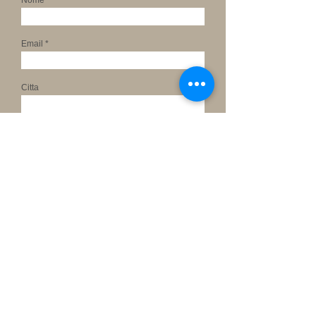
Nome
Email
Citta
Finitura richiesta
Messaggio
invia