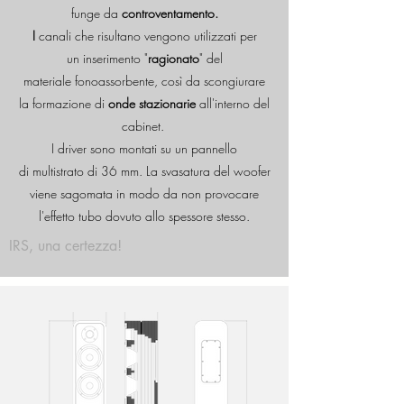
funge da
controventamento.
I
canali che risultano vengono utilizzati per
un inserimento "
ragionato
" del
materiale fonoassorbente, così da scongiurare
la formazione di
onde stazionarie
all'interno del
cabinet.
I driver sono montati su un pannello
di multistrato di 36 mm. La svasatura del woofer
viene sagomata in modo da non provocare
l'effetto tubo dovuto allo spessore stesso.
IRS, una certezza!