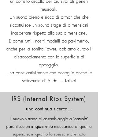
un corretto ascolto dei più svariati generi
musicali.
Un suono pieno e ricco di armoniche che
ricostruisce un sound stage di dimensioni
inaspettate rispetto alla sua dimensione.
E come tutti i nostri modelli da pavimento,
anche per la sonika Tower, abbiamo curato il
disaccopiamento con la superficie di
appoggio.
Una base antivibrante che accoglie anche le
sottopunte di Audel... Takko!
IRS (Internal Ribs System)
una continua ricerca...
Il nuovo sistema di assemblaggio a "
costole
"
garantisce un
irrigidimento
meccanico di qualità
superiore, in quanto
lo spessore alternato