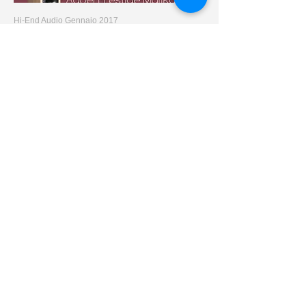
Hi-End Audio Gennaio 2017
Malika
Taiwan
HIFI Lautsprecher - Febbraio 2016 - Michael Bruss
Malika
Germany