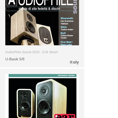
AudioPhile Sound 2020 - G.M. Binari
U-Basik 5/8
Italy